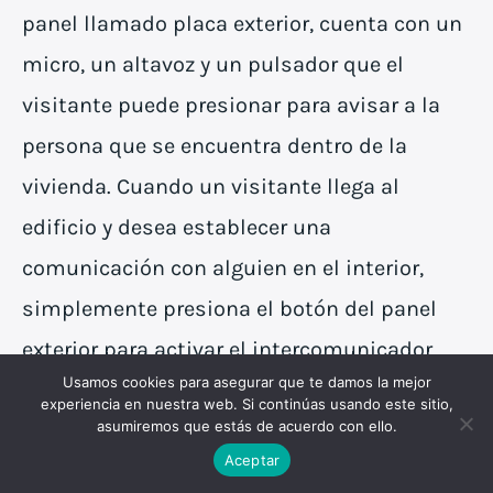
panel llamado placa exterior, cuenta con un
micro, un altavoz y un pulsador que el
visitante puede presionar para avisar a la
persona que se encuentra dentro de la
vivienda. Cuando un visitante llega al
edificio y desea establecer una
comunicación con alguien en el interior,
simplemente presiona el botón del panel
exterior para activar el intercomunicador
Usamos cookies para asegurar que te damos la mejor
dentro del edificio.
experiencia en nuestra web. Si continúas usando este sitio,
asumiremos que estás de acuerdo con ello.
Aceptar
Una vez que se recibe la llamada la persona