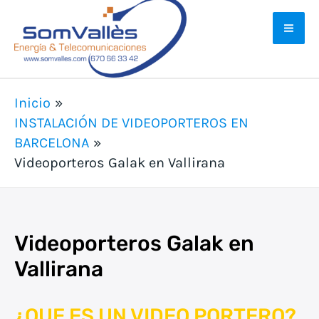
Ir
Ma
al
Me
contenido
Inicio
INSTALACIÓN DE VIDEOPORTEROS EN
BARCELONA
Videoporteros Galak en Vallirana
Videoporteros Galak en
Vallirana
¿QUE ES UN VIDEO PORTERO?